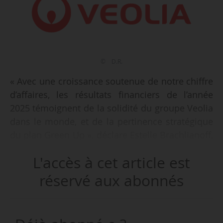
© D.R.
« Avec une croissance soutenue de notre chiffre
d’affaires, les résultats financiers de l’année
2025 témoignent de la solidité du groupe Veolia
dans le monde, et de la pertinence stratégique
du plan Green Up », déclare Estelle Brachlianoff,
P-DG du groupe Veolia, lors de la présentation
L'accès à cet article est
des résultats annuels du Groupe Veolia, le
26/02/2025.
réservé aux abonnés
Selon ces données, le CA s’est établit à 44,4Md€
en 2025 (+2,8 %) et l’Ebitda à 7 Md€ pour l’année,