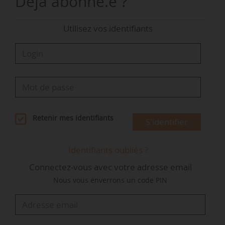
Déjà abonné.e ?
au-dessus de la fourchette cible de 5 à 6 %
(+6,3 %).
Utilisez vos identifiants
La présidente précise que la croissance globale
a été tiré par « les activités booster (déchets
dangereux, technologies de l’eau, et
bioénergies), avec une légère avance sur les
étapes prévues » dans le plan.
Retenir mes identifiants
S'identifier
« Avec 4,8 % de croissance de ces activités
(contre 2,1 % de croissance globale), et une
Identifiants oubliés ?
croissance deux fois plus rapide dans nos
Connectez-vous avec votre adresse email
activités hors d’Europe (4,1 %), nous pouvons
Nous vous enverrons un code PIN
qualifier l’année 2025 d’historique », poursuit
Estelle Brachlianoff.
« Le backlash environnemental actuel, au niveau