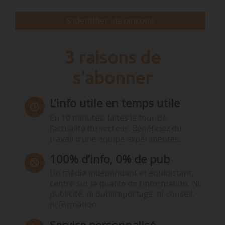
politique, ne nuit pas à notre croissance, car les
S'identifier via pincode
services écologiques que nous fournissons
aux…
3 raisons de
s'abonner
L’info utile en temps utile
En 10 minutes, faites le tour de
l’actualité du secteur. Bénéficiez du
travail d’une équipe expérimentée.
100% d’info, 0% de pub
Un média indépendant et équidistant,
centré sur la qualité de l’information. Ni
publicité, ni publireportage, ni conseil,
ni formation.