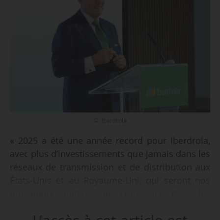
© Iberdrola
« 2025 a été une année record pour Iberdrola,
avec plus d’investissements que jamais dans les
réseaux de transmission et de distribution aux
États-Unis et au Royaume-Uni, qui seront nos
principaux moteurs de croissance dans les
années à venir », déclare Ignacio Galán,
président exécutif d’Iberdrola lors de l’annonce