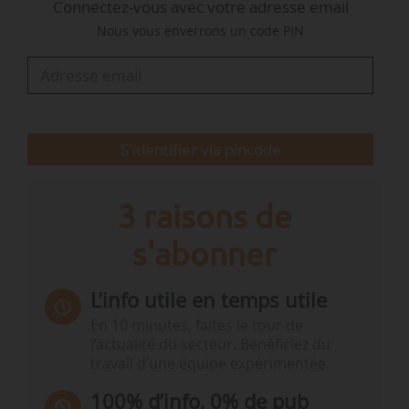
Connectez-vous avec votre adresse email
en 2025, dont 60 % aux États-Unis et au
Nous vous enverrons un code PIN
Royaume-Uni. « 62 % des investissements
totaux ont concerné les réseaux, avec des
investissements organiques en hausse de 13 %,
pour atteindre une base d’actifs de 51Md€ »…
S'identifier via pincode
3 raisons de
s'abonner
L’info utile en temps utile
En 10 minutes, faites le tour de
l’actualité du secteur. Bénéficiez du
travail d’une équipe expérimentée.
100% d’info, 0% de pub