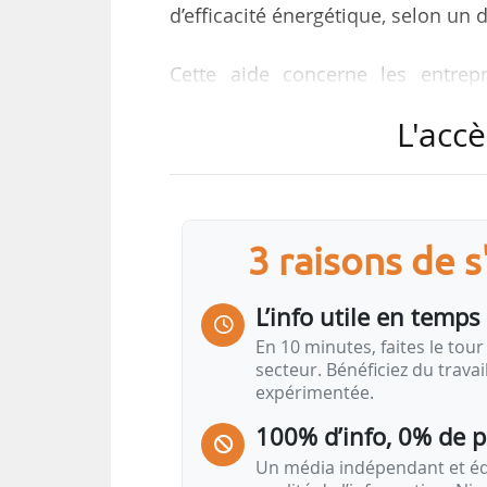
d’efficacité énergétique, selon un 
Cette aide concerne les entrepr
énergétique ou de mettre en pla
L'accè
exposées à un risque significat
d’échange de quotas d’émission (S
l’électricité », précise le texte.
Le décret prévoit en outre « 
3 raisons de 
entreprises nouvellement assujet
référence des plans de performance
L’info utile en temps 
En 10 minutes, faites le tour 
Par ailleurs, « il actualise de
secteur. Bénéficiez du trava
expérimentée.
transitoires devenues sans objet »
100% d’info, 0% de 
Un média indépendant et équ