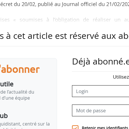
décret du 20/02, publié au Journal officiel du 21/02/20
ises « soumises à l’obligation de réaliser un au
ce un système de management de l’énergie et qui s
s à cet article est réservé aux 
if de fuite de carbone en raison des coûts du syst
EQE) de gaz à effet de serre répercutés sur les pri
Déjà abonné.e
l’aménagement des délais de transmission pour 
s'abonner
ties et précise les règles applicables aux périodes
Utilise
 énergétique (PPE) pour les différents cas ».
utile
de l’actualité du
s références juridiques et supprime des dispositi
il d’une équipe
.
pub
idistant, centré sur la
Retenir mes identifiants