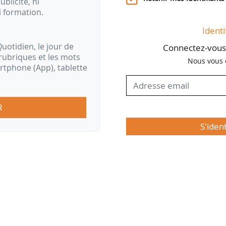
ublicité, ni
i formation.
Identi
uotidien, le jour de
Connectez-vous 
rubriques et les mots
Nous vous 
artphone (App), tablette
R
S'iden