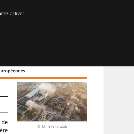
Nous joindre
itez activer
Espace abonné
 européennes
f de
© Marcin Jozwiak
ère