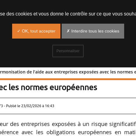
lise des cookies et vous donne le contrôle sur ce que vous souha
✓ OK, tout accepter
✗ Interdire tous les cookies
Personnaliser
harmonisation de l’aide aux entreprises exposées avec les normes
ne : harmonisation de l’aide aux
vec les normes européennes
73 - Publié le
23/02/2026 à 16:43
veur des entreprises exposées à un risque significati
hérence avec les obligations européennes en mati