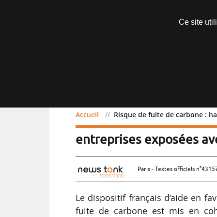
Abonnements
Ce site uti
Menu
Accueil
Risque de fuite de carbone : 
Risque de fuite de carbo
entreprises exposées a
Paris - Textes officiels n°4315
Le dispositif français d’aide en fa
fuite de carbone est mis en co