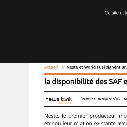
Abonnements
Ce site uti
Menu
Accueil
Neste et World Fuel signent un
Neste et World Fuel sign
la disponibilité des SAF
Bruxelles - Actualité n°431164
Neste, le premier producteur mond
étendu leur relation existante av