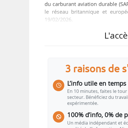
du carburant aviation durable (SA
le réseau britannique et europ
19/02/2026.
L'accè
L’accord s’appuie sur une collabo
les capacités de distributio
d’approvisionnement en carburan
d’approvisionnement en SAF de Nest
de Neste à Rotterdam, actuellemen
3 raisons de 
« En combinant notre vaste rése
L’info utile en temps 
Neste, nous renforçons la ba
En 10 minutes, faites le tour 
réglementaires s’accélèrent dans
secteur. Bénéficiez du trava
expérimentée.
fournir un accès cohérent et croiss
100% d’info, 0% de 
Un média indépendant et équ