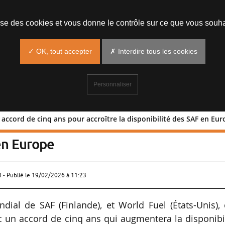
lise des cookies et vous donne le contrôle sur ce que vous souha
✓ OK, tout accepter
✗ Interdire tous les cookies
Personnaliser
 accord de cinq ans pour accroître la disponibilité des SAF en Eu
ent un accord de cinq ans pour accroît
 en Europe
 - Publié le
19/02/2026 à 11:23
ial de SAF (Finlande), et World Fuel (États-Unis),
ec un accord de cinq ans qui augmentera la disponibi