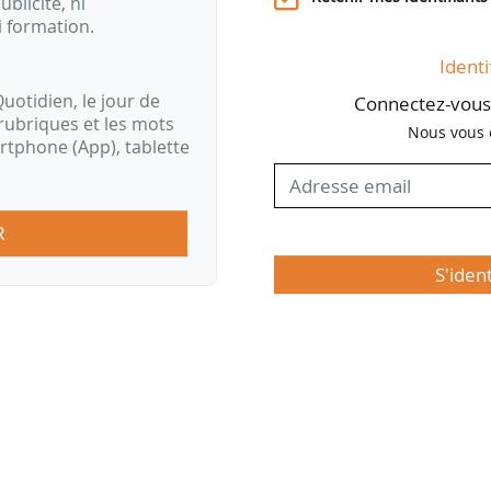
ublicité, ni
i formation.
Identi
uotidien, le jour de
Connectez-vous 
rubriques et les mots
Nous vous 
artphone (App), tablette
R
S'iden