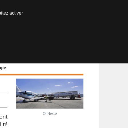
Nous joindre
itez activer
Espace abonné
rope
re
© Neste
 ont
lité