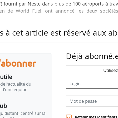
F) fourni par Neste dans plus de 100 aéroports à tra
éen de World Fuel, ont annoncé les deux sociétés
s à cet article est réservé aux 
ration de longue date entre les deux sociétés, combi
n et d’infrastructure de World Fuel en mati
t pour l’aviation avec les capacités de production
e. Cela inclut la raffinerie de carburants renouvela
Déjà abonné.e
t capable de produire jusqu’à 500 Mt de SAF par an.
s'abonner
Utilise
au européen avec la production croissante de SAF
utile
se d’approvisionnement, alors que les exigen
de l’actualité du
 toute la région. Cet accord renforce notre capacit
il d’une équipe
ant au SAF là où il est le…
pub
idistant, centré sur la
Retenir mes identifiants