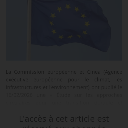
La Commission européenne et Cinea (Agence
exécutive européenne pour le climat, les
infrastructures et l’environnement) ont publié le
16/02/2026 une « Étude sur les approches
circulaires pour une transition durable et
abordable vers l’énergie propre ».
L'accès à cet article est
Cette étude vise à renforcer l’approche fondée