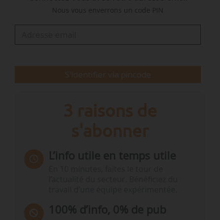
Nous vous enverrons un code PIN
demande d’énergie dans les foyers et les
bâtiments de l’UE. Il garantira que la transition
dans les secteurs ETS2 est à la fois socialement
équitable et économiquement efficace, et
qu’elle soutient les objectifs de l’UE en matière
S'identifier via pincode
de climat et d’énergie ».
Le…
3 raisons de
s'abonner
L’info utile en temps utile
En 10 minutes, faites le tour de
l’actualité du secteur. Bénéficiez du
travail d’une équipe expérimentée.
100% d’info, 0% de pub