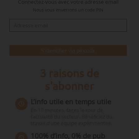
Connectez-vous avec votre adresse email
afin de les rendre accessibles aux particuliers.
Nous vous enverrons un code PIN
« Plutôt que d’accumuler taxes et pénalités qui
découragent l’investissement, en France comme
en Europe, nous devons préparer…
S'identifier via pincode
3 raisons de
s'abonner
L’info utile en temps utile
En 10 minutes, faites le tour de
l’actualité du secteur. Bénéficiez du
travail d’une équipe expérimentée.
100% d’info, 0% de pub