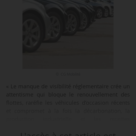
© CG Mobilité
« Le manque de visibilité réglementaire crée un
attentisme qui bloque le renouvellement des
flottes, raréfie les véhicules d’occasion récents
et compromet à la fois la décarbonation, la
production industrielle et les recettes
publiques », indique Sarah Roussel, présidente
L'accès à cet article est
de Sesamlld, lors du bilan 2025 et perspectives