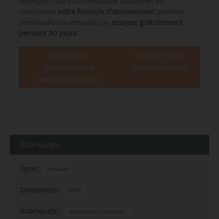
Rejoignez notre communauté d’abonnés en
choisissant
votre formule d’abonnement
préférée
(mensuelle ou annuelle) ou
essayez gratuitement
pendant 30 jours.
Découvrir
Nos formules
gratuitement
d'abonnement
pendant 30 jours
Rubriquage
Type :
Actualité
Domaine(s) :
ENER
Rubrique(s) :
Institutions nationales